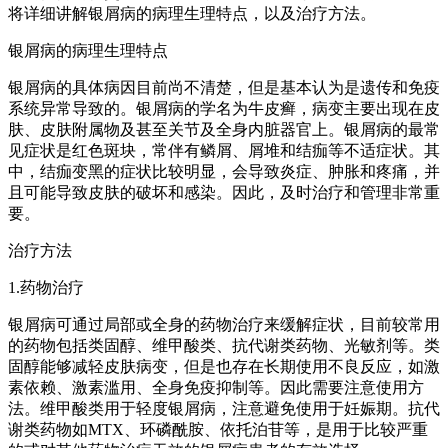
将详细讲解银屑病的病理生理特点，以及治疗方法。
银屑病的病理生理特点
银屑病的具体病因目前尚不清楚，但是基本认为是遗传和免疫
系统异常导致的。银屑病的学名为牛皮癣，病变主要出现在皮
肤、皮肤附属物及甚至关节及全身内脏器官上。银屑病的最常
见症状是红色斑块，常伴有鳞屑、屑堆和结痂等不适症状。其
中，结痂变黑的症状比较明显，会导致炎症、肿胀和疼痛，并
且可能导致皮肤的破坏和感染。因此，及时治疗和管理非常重
要。
治疗方法
1.药物治疗
银屑病可通过局部或全身的药物治疗来缓解症状，目前较常用
的药物包括类固醇、维甲酸类、抗代谢类药物、光敏剂等。类
固醇能够减轻皮肤病变，但是也存在长期使用不良反应，如激
素依赖、激素滥用、全身免疫抑制等。因此需要注意使用方
法。维甲酸类用于轻度银屑病，注意避免使用于妊娠期。抗代
谢类药物如MTX、环磷酰胺、依托泊苷等，是用于比较严重