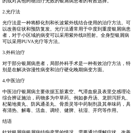
的或对其他药物治疗无效的银屑病患者的有效选择。
2.光疗法
光疗法是一种将醇化剂和长波紫外线结合使用的治疗方法。可
以改善症状和预防复发。光疗法通常用于中度到重度银屑病患
者，对于小区域的病变可以采用紫外线B照射。全身型银屑病
可以采用PUVA光疗等方法。
3.外科治疗
对于部分银屑病患者，局部外科手术是一种有效治疗方法，特
别是在解决弥漫性病变和治疗硬化晚期病变方面。
4.中医治疗
中医治疗银屑病主要依据五脏素空、气滞血瘀及表里交感理论
综合辨证施治，药物多为中草药。例如参丹汤、龙胆泻肝丸、
杞菊地黄丸、防风通圣丸、骨质灵等中药制剂及其单味药，具
有清热、解毒、活血、调经、健脾、祛湿、开窍等作用。
结语
针对银屑病银屑病结痂变黑的情况，需要通过缓解症状、改善