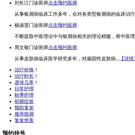
刘长江
门诊医师
点击预约医师
从事银屑病临床工作多年，在对各类型银屑病的临床治疗上
杨淑莲
门诊医师
点击预约医师
不断提取中医理论中与银屑病相关的理论精髓，将中医理论
周文敬
门诊医师
点击预约医师
从事皮肤病临床医学研究多年，对顽固性皮肤病...
【详情
治疗价格
！
治疗时长
！
遗传几率
！
日常护理
秋季护理
初期症状
预防复发
瘙痒脱屑
复发危害
预约挂号