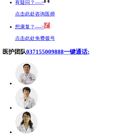
有疑问？---->
点击此处咨询医师
想康复？---->
点击此处免费拨号
医护团队
037155009888
一键通话: