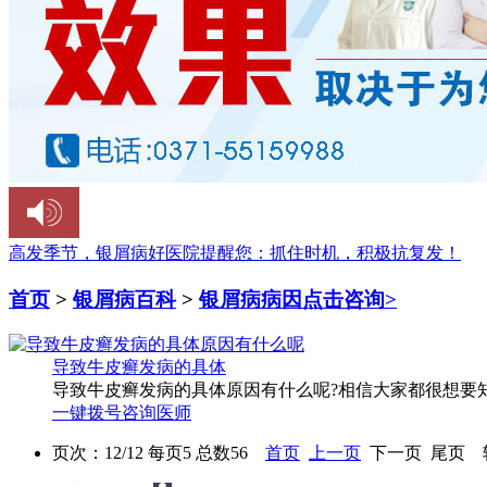
高发季节，银屑病好医院提醒您：
抓住时机，积极抗复发！
首页
>
银屑病百科
>
银屑病病因
点击咨询>
导致牛皮癣发病的具体
导致牛皮癣发病的具体原因有什么呢?相信大家都很想要知
一键拨号
咨询医师
页次：12/12 每页5 总数56
首页
上一页
下一页 尾页 