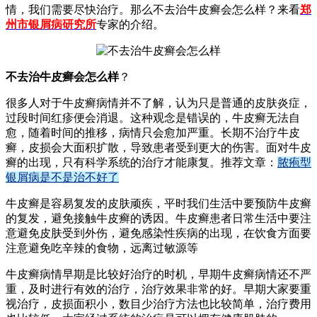
情，我们需要尽快治疗。那么不去治牛皮癣会怎么样？来看
郑
州市银屑病研究所
专家的介绍。
不去治牛皮癣会怎么样
？
很多人对于牛皮癣病情并不了解，认为只是普通的皮肤炎症，
过段时间红疹便会消退。这种观念是错误的，牛皮癣无法自
愈，随着时间的推移，病情只会愈加严重。长期不治疗牛皮
癣，皮损会大面积扩散，导致患者受到更大的伤害。面对牛皮
癣的出现，只有科学系统的治疗才能康复。推荐文章：
脓疱型
银屑病是不是治不好了
牛皮癣是容易复发的皮肤顽疾，平时我们生活中要预防牛皮癣
的复发，避免接触牛皮癣的诱因。牛皮癣患者日常生活中要注
意避免皮肤受到外伤，避免感染性疾病的出现，在饮食方面要
注意避免吃辛辣的食物，远离过敏源等
牛皮癣病情早期是比较好治疗的时机，早期牛皮癣病情还不严
重，及时进行有效的治疗，治疗效果非常的好。早期大家要重
视治疗，皮损面积小，数目少治疗方法也比较简单，治疗费用