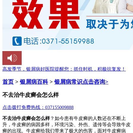
高发季节，银屑病好医院提醒您：
抓住时机，积极抗复发！
首页
>
银屑病百科
>
银屑病常识
点击咨询>
不去治牛皮癣会怎么样
点击拨打免费热线：037155009888
不去治牛皮癣会怎么样
？如今患有牛皮癣的人数还在不断上
升，牛皮癣的病因多样，环境污染、外伤、遗传等会导致牛皮
癣的出现。牛皮癣给我们带来了极大的伤害，面对牛皮癣病