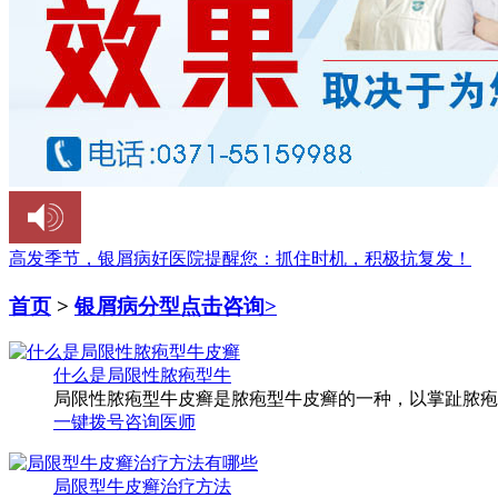
高发季节，银屑病好医院提醒您：
抓住时机，积极抗复发！
首页
>
银屑病分型
点击咨询>
什么是局限性脓疱型牛
局限性脓疱型牛皮癣是脓疱型牛皮癣的一种，以掌趾脓疱型
一键拨号
咨询医师
局限型牛皮癣治疗方法