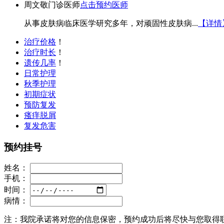
周文敬
门诊医师
点击预约医师
从事皮肤病临床医学研究多年，对顽固性皮肤病...
【详情
治疗价格
！
治疗时长
！
遗传几率
！
日常护理
秋季护理
初期症状
预防复发
瘙痒脱屑
复发危害
预约挂号
姓名：
手机：
时间：
病情：
注：
我院承诺将对您的信息保密，预约成功后将尽快与您取得