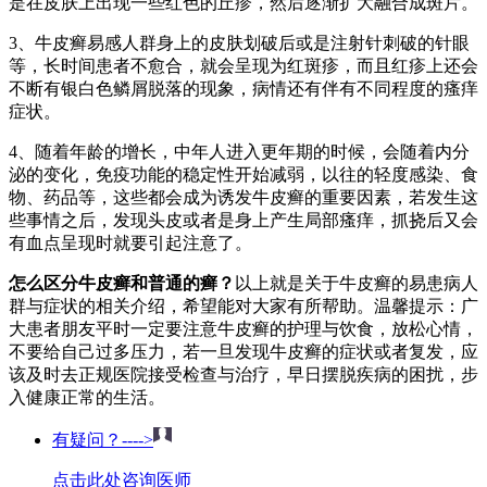
是在皮肤上出现一些红色的丘疹，然后逐渐扩大融合成斑片。
3、牛皮癣易感人群身上的皮肤划破后或是注射针刺破的针眼
等，长时间患者不愈合，就会呈现为红斑疹，而且红疹上还会
不断有银白色鳞屑脱落的现象，病情还有伴有不同程度的瘙痒
症状。
4、随着年龄的增长，中年人进入更年期的时候，会随着内分
泌的变化，免疫功能的稳定性开始减弱，以往的轻度感染、食
物、药品等，这些都会成为诱发牛皮癣的重要因素，若发生这
些事情之后，发现头皮或者是身上产生局部瘙痒，抓挠后又会
有血点呈现时就要引起注意了。
怎么区分牛皮癣和普通的癣？
以上就是关于牛皮癣的易患病人
群与症状的相关介绍，希望能对大家有所帮助。温馨提示：广
大患者朋友平时一定要注意牛皮癣的护理与饮食，放松心情，
不要给自己过多压力，若一旦发现牛皮癣的症状或者复发，应
该及时去正规医院接受检查与治疗，早日摆脱疾病的困扰，步
入健康正常的生活。
有疑问？---->
点击此处咨询医师