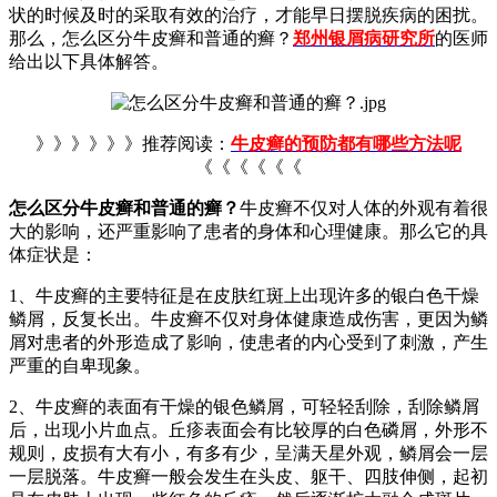
状的时候及时的采取有效的治疗，才能早日摆脱疾病的困扰。
那么，怎么区分牛皮癣和普通的癣？
郑州银屑病研究所
的医师
给出以下具体解答。
》》》》》》推荐阅读：
牛皮癣的预防都有哪些方法呢
《《《《《《
怎么区分牛皮癣和普通的癣？
牛皮癣不仅对人体的外观有着很
大的影响，还严重影响了患者的身体和心理健康。那么它的具
体症状是：
1、牛皮癣的主要特征是在皮肤红斑上出现许多的银白色干燥
鳞屑，反复长出。牛皮癣不仅对身体健康造成伤害，更因为鳞
屑对患者的外形造成了影响，使患者的内心受到了刺激，产生
严重的自卑现象。
2、牛皮癣的表面有干燥的银色鳞屑，可轻轻刮除，刮除鳞屑
后，出现小片血点。丘疹表面会有比较厚的白色磷屑，外形不
规则，皮损有大有小，有多有少，呈满天星外观，鳞屑会一层
一层脱落。牛皮癣一般会发生在头皮、躯干、四肢伸侧，起初