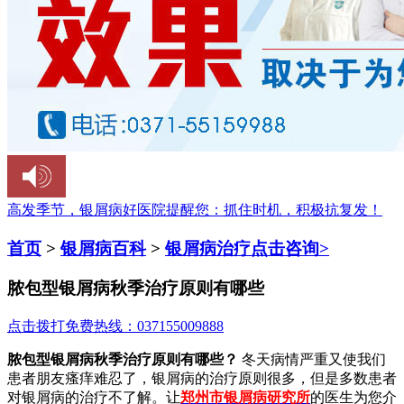
高发季节，银屑病好医院提醒您：
抓住时机，积极抗复发！
首页
>
银屑病百科
>
银屑病治疗
点击咨询>
脓包型银屑病秋季治疗原则有哪些
点击拨打免费热线：037155009888
脓包型银屑病秋季治疗原则有哪些？
冬天病情严重又使我们
患者朋友瘙痒难忍了，银屑病的治疗原则很多，但是多数患者
对银屑病的治疗不了解。让
郑州市银屑病研究所
的医生为您介